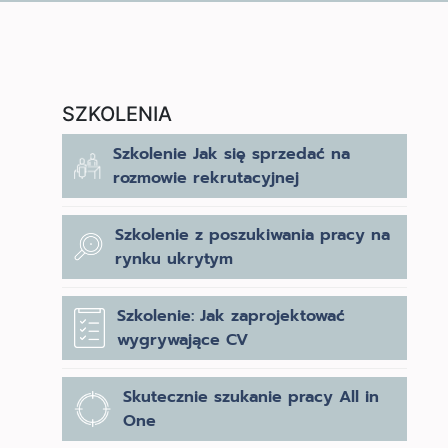
SZKOLENIA
Szkolenie Jak się sprzedać na
rozmowie rekrutacyjnej
Szkolenie z poszukiwania pracy na
rynku ukrytym
Szkolenie: Jak zaprojektować
wygrywające CV
Skutecznie szukanie pracy All in
One