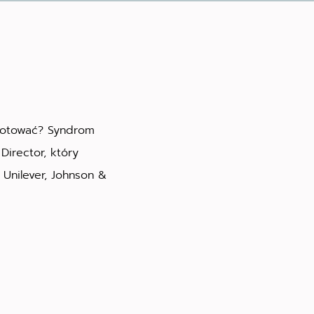
zygotować? Syndrom
irector, który
 Unilever, Johnson &