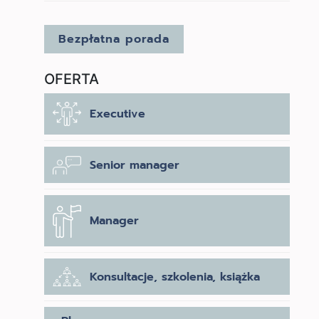
Bezpłatna porada
OFERTA
Executive
Senior manager
Manager
Konsultacje, szkolenia, książka