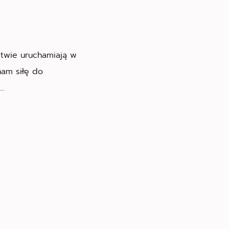
twie uruchamiają w
nam siłę do
..