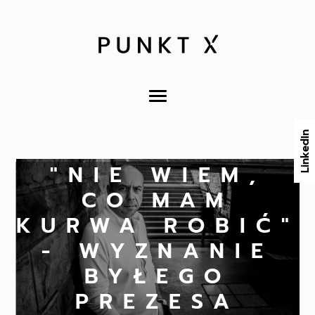
LinkedIn
"NIE WIEM,
CO MAM
KURWA ROBIĆ"
- WYZNANIE
BYŁEGO
PREZESA