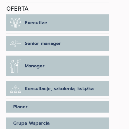
OFERTA
Executive
Senior manager
Manager
Konsultacje, szkolenia, książka
Planer
Grupa Wsparcia