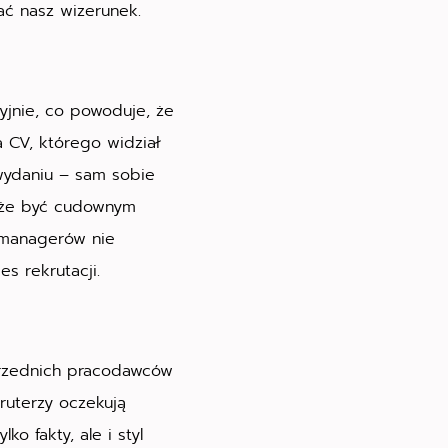
ać nasz wizerunek.
yjnie, co powoduje, że
a CV, którego widział
wydaniu – sam sobie
może być cudownym
u managerów nie
s rekrutacji.
przednich pracodawców
ruterzy oczekują
o fakty, ale i styl