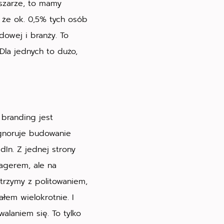
szarze, to mamy
 że ok. 0,5% tych osób
dowej i branży. To
Dla jednych to dużo,
 branding jest
ignoruje budowanie
dIn. Z jednej strony
nagerem, ale na
trzymy z politowaniem,
łem wielokrotnie. I
alaniem się. To tylko