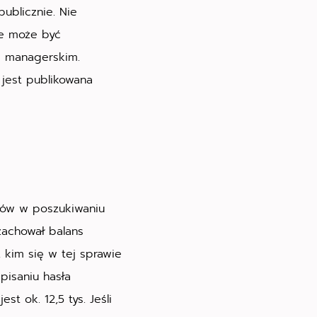
publicznie. Nie
nie może być
e managerskim.
 jest publikowana
dów w poszukiwaniu
zachował balans
z kim się w tej sprawie
pisaniu hasła
t ok. 12,5 tys. Jeśli