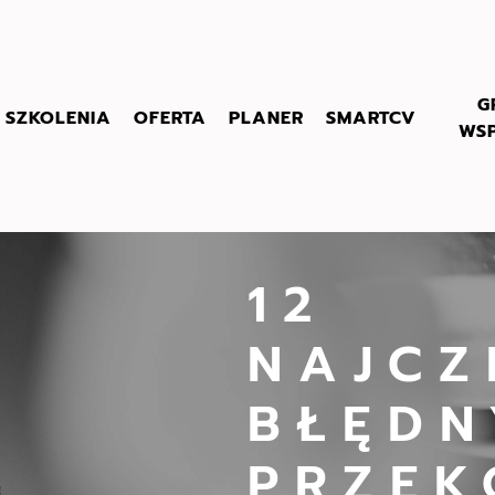
G
SZKOLENIA
OFERTA
PLANER
SMARTCV
WS
12
NAJCZ
BŁĘDN
PRZE