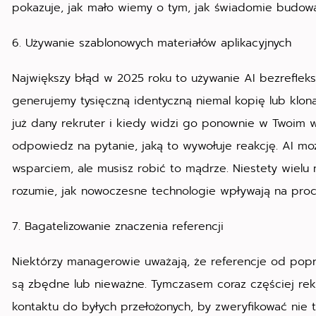
pokazuje, jak mało wiemy o tym, jak świadomie budow
6. Używanie szablonowych materiałów aplikacyjnych
Największy błąd w 2025 roku to używanie AI bezrefleks
generujemy tysięczną identyczną niemal kopię lub klon
już dany rekruter i kiedy widzi go ponownie w Twoim 
odpowiedz na pytanie, jaką to wywołuje reakcję. AI 
wsparciem, ale musisz robić to mądrze. Niestety wiel
rozumie, jak nowoczesne technologie wpływają na proce
7. Bagatelizowanie znaczenia referencji
Niektórzy managerowie uważają, że referencje od po
są zbędne lub nieważne. Tymczasem coraz częściej rek
kontaktu do byłych przełożonych, by zweryfikować nie tylk