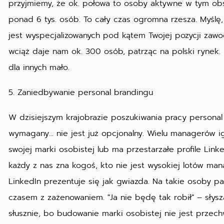
przyjmiemy, że ok. połowa to osoby aktywne w tym ob
ponad 6 tys. osób. To cały czas ogromna rzesza. Myślę,
jest wyspecjalizowanych pod kątem Twojej pozycji zawo
wciąż daje nam ok. 300 osób, patrząc na polski rynek. 
dla innych mało.
5. Zaniedbywanie personal brandingu
W dzisiejszym krajobrazie poszukiwania pracy personal
wymagany... nie jest już opcjonalny. Wielu managerów 
swojej marki osobistej lub ma przestarzałe profile Linke
każdy z nas zna kogoś, kto nie jest wysokiej lotów ma
LinkedIn prezentuje się jak gwiazda. Na takie osoby pa
czasem z zażenowaniem. "Ja nie będę tak robił" – słysza
słusznie, bo budowanie marki osobistej nie jest przechw