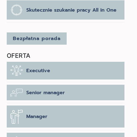
Skutecznie szukanie pracy All in One
Bezpłatna porada
OFERTA
Executive
Senior manager
Manager