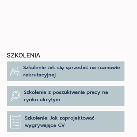
SZKOLENIA
Szkolenie Jak się sprzedać na rozmowie
rekrutacyjnej
Szkolenie z poszukiwania pracy na
rynku ukrytym
Szkolenie: Jak zaprojektować
wygrywające CV