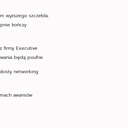
em wyższego szczebla,
ępnie kończy
z firmy Executive
kiwania będą poufne.
obisty networking
ramach awansów