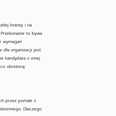
dej branży i na
. Przekonanie to bywa
raz wymagań
 dla organizacji jest
ie kandydata z innej
ąco obniżoną
ch przez portale z
a dziennego. Dlaczego